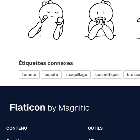
Étiquettes connexes
femme
beauté
maquillage
cosmétique
bross
CONTENU
OUTILS