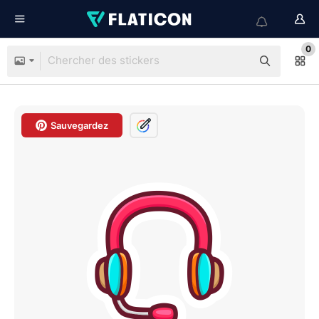
0
Sauvegardez