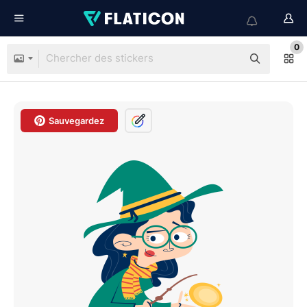
0
Sauvegardez