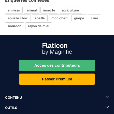
Étiquettes connexes
smileys
animal
insecte
agriculture
sous le choc
abeille
mon chéri
guêpe
crier
bourdon
rayon de miel
Accès des contributeurs
Passer Premium
CONTENU
OUTILS