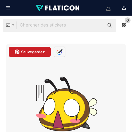
0
Sauvegardez