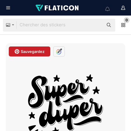
0
Sauvegardez