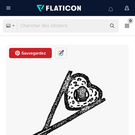
0
Sauvegardez