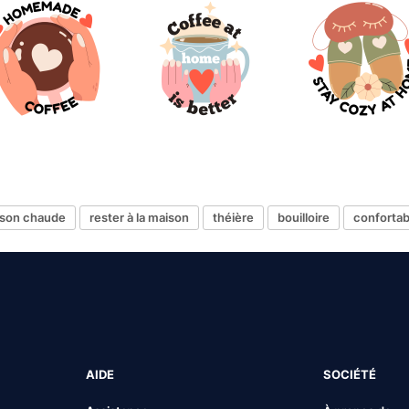
sson chaude
rester à la maison
théière
bouilloire
confortab
AIDE
SOCIÉTÉ