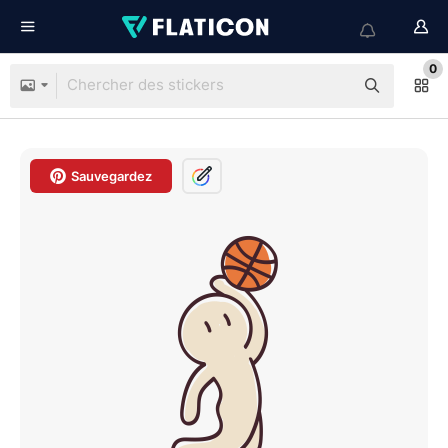
0
Sauvegardez