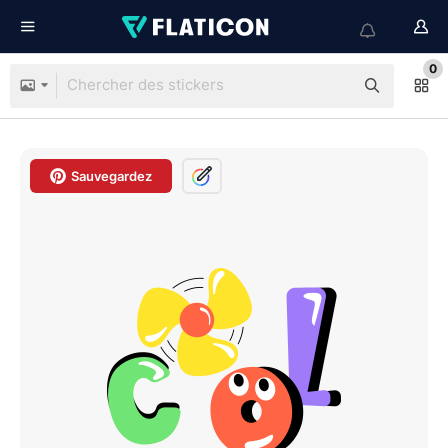
0
Sauvegardez