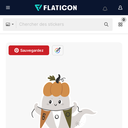
0
Sauvegardez