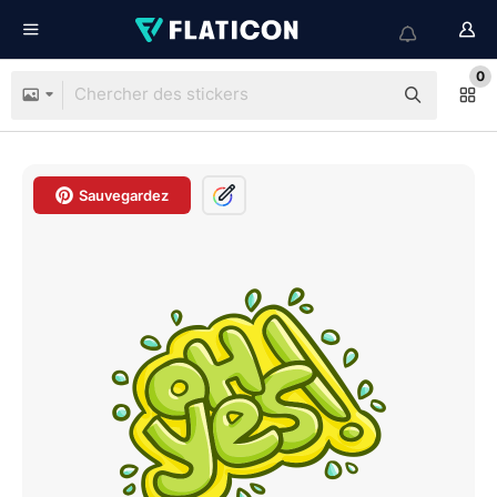
0
Sauvegardez