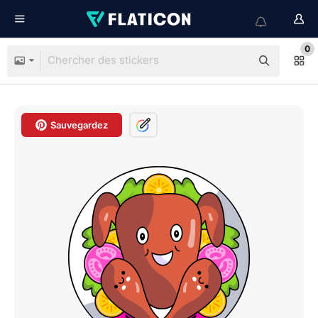
0
Sauvegardez