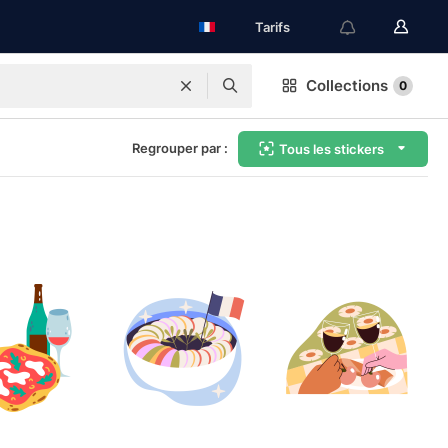
Tarifs
Collections
0
Regrouper par :
Tous les stickers