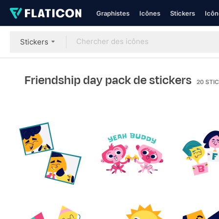
Graphistes
Icônes
Stickers
Icôn
Stickers
Friendship day pack de stickers
20
STI