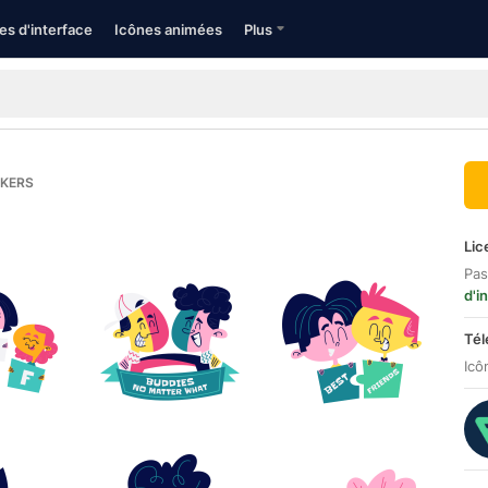
es d'interface
Icônes animées
Plus
CKERS
Lic
Pas
d'i
Tél
Icô