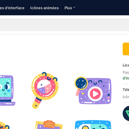
es d'interface
Icônes animées
Plus
Lic
Pas
d'i
Tél
Icô