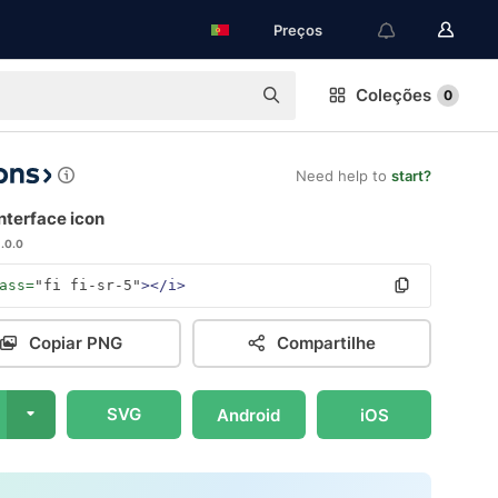
Preços
Coleções
0
Need help to
start?
interface icon
1.0.0
ass=
"fi fi-sr-5"
></i>
Copiar PNG
Compartilhe
SVG
Android
iOS