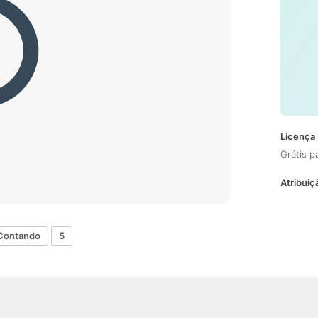
Licença 
Grátis p
Atribuiç
Contando
5