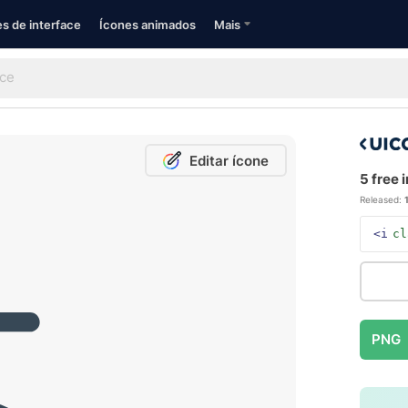
s de interface
Ícones animados
Mais
Editar ícone
5 free 
Released:
<i
cl
PNG