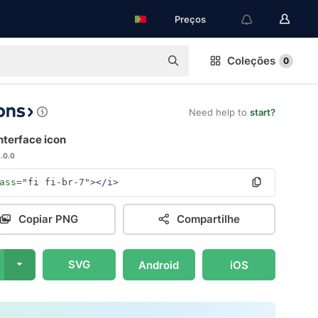
Preços
Coleções
0
Need help to
start?
interface icon
1.0.0
ass=
"fi fi-br-7"
></i>
Copiar PNG
Compartilhe
SVG
Android
iOS