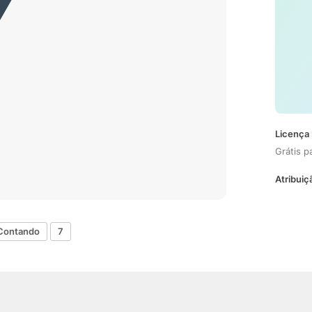
Licença 
Grátis p
Atribuiç
Contando
7