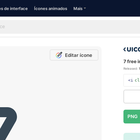
s de interface
Ícones animados
Mais
Editar ícone
7 free 
Released:
<i
cl
PNG