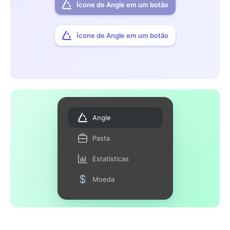
Ícone de Angle em um botão
Ícone de Angle em um botão
Angle
Pasta
Estatísticas
Moeda