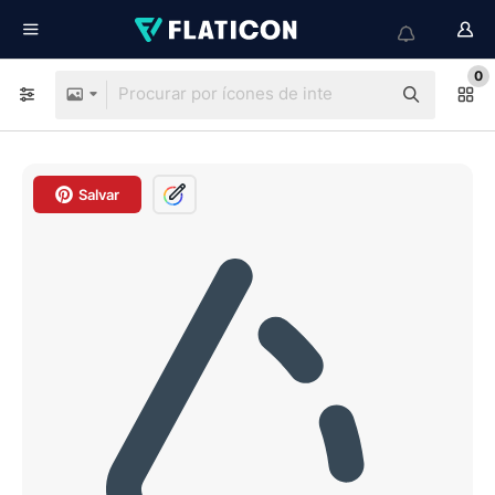
0
Salvar