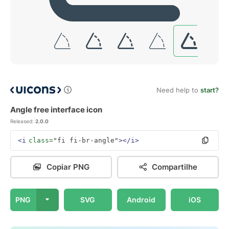
Need help to
start?
Angle free interface icon
Released:
2.0.0
<i
class=
"fi fi-br-angle"
></i>
Copiar PNG
Compartilhe
PNG
SVG
Android
iOS