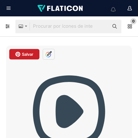
0
Salvar