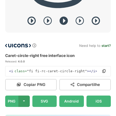
Need help to
start?
Caret-circle-right free interface icon
Released:
4.0.0
<i
class=
"fi fi-rc-caret-circle-right"
></i>
Copiar PNG
Compartilhe
PNG
SVG
Android
iOS