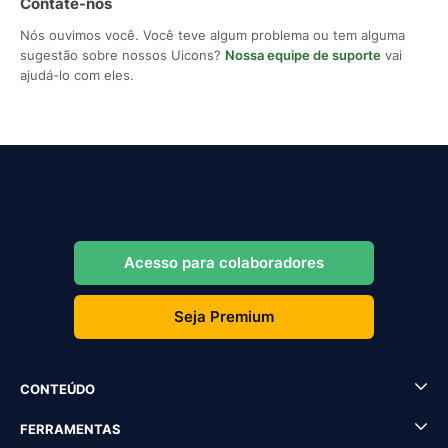
Contate-nos
Nós ouvimos você. Você teve algum problema ou tem alguma
sugestão sobre nossos Uicons?
Nossa equipe de suporte
vai
ajudá-lo com eles.
Acesso para colaboradores
Seja Premium
CONTEÚDO
FERRAMENTAS