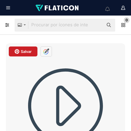
0
Salvar