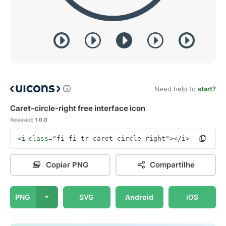
Need help to
start?
Caret-circle-right free interface icon
Released:
1.0.0
<i
class=
"fi fi-tr-caret-circle-right"
></i>
Copiar PNG
Compartilhe
PNG
SVG
Android
iOS