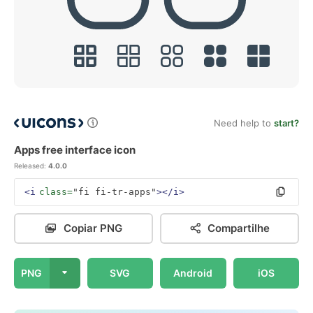
Need help to
start?
Apps free interface icon
Released:
4.0.0
<i
class=
"fi fi-tr-apps"
></i>
Copiar PNG
Compartilhe
PNG
SVG
Android
iOS