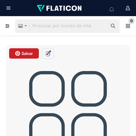
0
Salvar