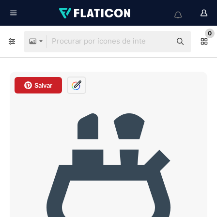
0
Salvar