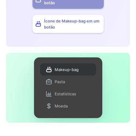
botão
Ícone de Makeup-bag em um
botão
Makeup-bag
Pasta
Estatísticas
Moeda