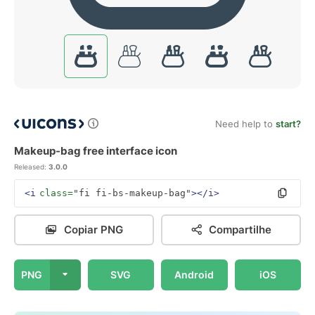
Need help to
start?
Makeup-bag free interface icon
Released:
3.0.0
<i
class=
"fi fi-bs-makeup-bag"
></i>
Copiar PNG
Compartilhe
PNG
SVG
Android
iOS