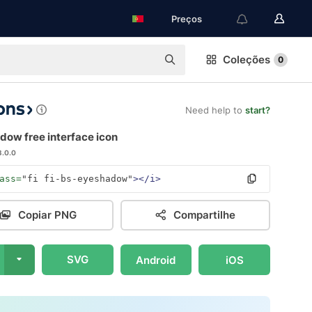
Preços
Coleções
0
Need help to
start?
dow free interface icon
3.0.0
ass=
"fi fi-bs-eyeshadow"
></i>
Copiar PNG
Compartilhe
SVG
Android
iOS