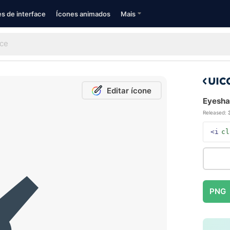
s de interface
Ícones animados
Mais
Editar ícone
Eyesha
Released:
<i
cl
PNG