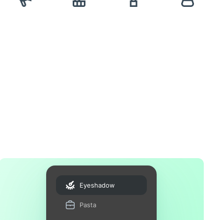
Eyeshadow
Pasta