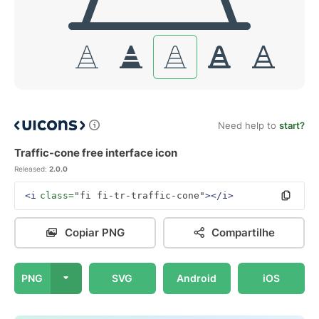
Need help to
start?
Traffic-cone free interface icon
Released:
2.0.0
<i
class=
"fi fi-tr-traffic-cone"
></i>
Copiar PNG
Compartilhe
PNG
SVG
Android
iOS