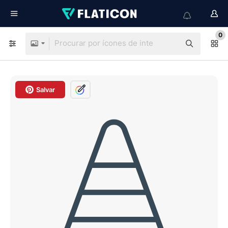
0
Salvar