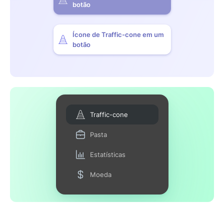
botão
Ícone de Traffic-cone em um
botão
Traffic-cone
Pasta
Estatísticas
Moeda