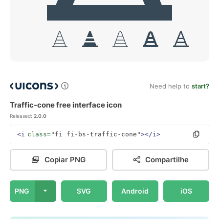
Need help to
start?
Traffic-cone free interface icon
Released:
2.0.0
<i
class=
"fi fi-bs-traffic-cone"
></i>
Copiar PNG
Compartilhe
PNG
SVG
Android
iOS