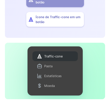
botão
Ícone de Traffic-cone em um
botão
Traffic-cone
Pasta
Estatísticas
Moeda