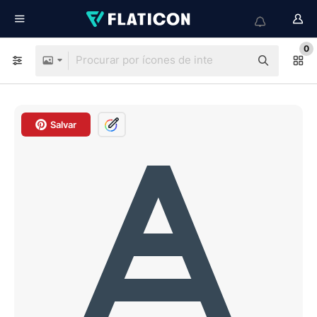
0
Salvar