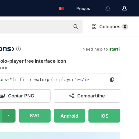
Preços
Coleções
0
Need help to
start?
lo-player free interface icon
3.0.0
ass=
"fi fi-tr-waterpolo-player"
></i>
Copiar PNG
Compartilhe
SVG
Android
iOS