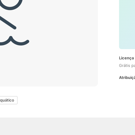
Licença 
Grátis p
Atribuiç
Aquático