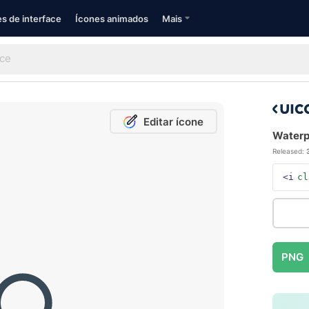
s de interface
Ícones animados
Mais
Editar ícone
Waterpo
Released:
<i
cl
PNG