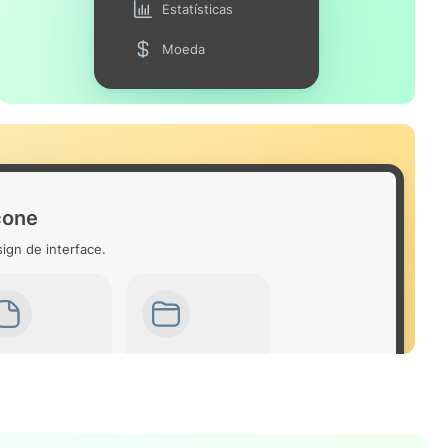
Estatísticas
Moeda
cone
ign de interface.