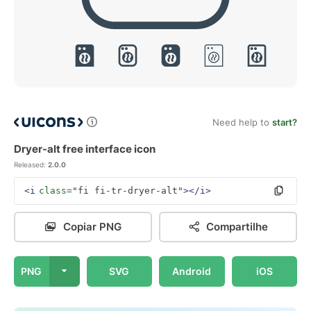
Need help to
start?
Dryer-alt free interface icon
Released:
2.0.0
<i
class=
"fi fi-tr-dryer-alt"
></i>
Copiar PNG
Compartilhe
PNG
SVG
Android
iOS