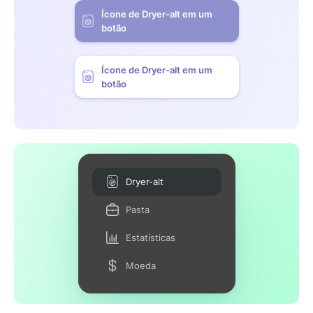
Ícone de Dryer-alt em um
botão
Ícone de Dryer-alt em um
botão
Dryer-alt
Pasta
Estatísticas
Moeda