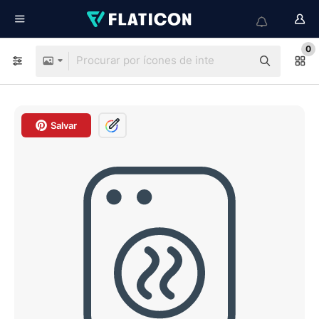
0
Salvar