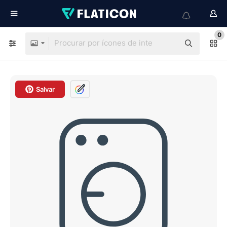
0
Salvar