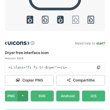
Need help to
start?
Dryer free interface icon
Released:
2.0.0
<i
class=
"fi fi-tr-dryer"
></i>
Copiar PNG
Compartilhe
PNG
SVG
Android
iOS