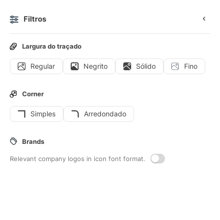
Filtros
0
Largura do traçado
Regular
Negrito
Sólido
Fino
Ícones
Figurinhas
Ícones animados
Ícones de interf
Corner
Simples
Arredondado
165
Cardapio
Interface icons
Brands
Relevant company logos in icon font format.