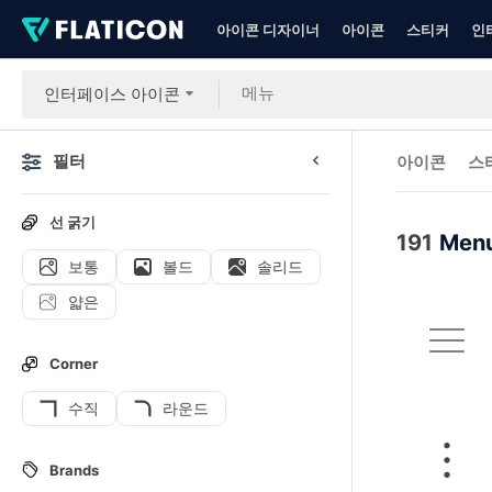
아이콘 디자이너
아이콘
스티커
인
인터페이스 아이콘
필터
아이콘
스
선 굵기
191
Men
보통
볼드
솔리드
얇은
Corner
수직
라운드
Brands