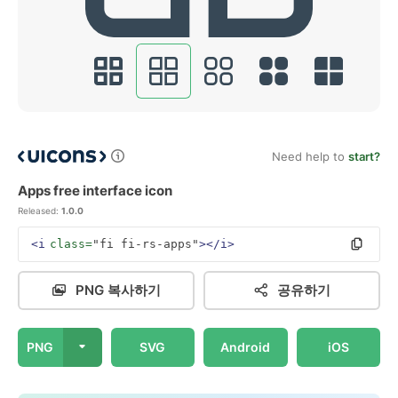
Need help to
start?
Apps free interface icon
Released:
1.0.0
<i
class=
"fi fi-rs-apps"
></i>
PNG 복사하기
공유하기
PNG
SVG
Android
iOS