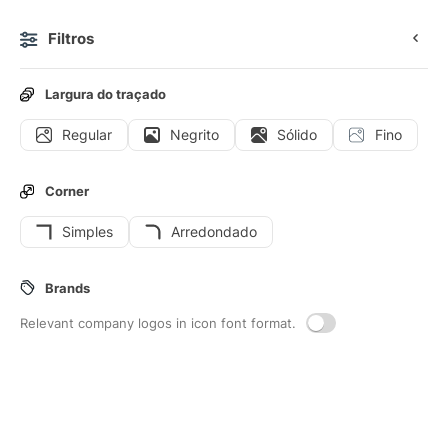
Filtros
0
Largura do traçado
Regular
Negrito
Sólido
Fino
Ícones
Figurinhas
Ícones animados
Ícones de interf
Corner
Simples
Arredondado
51
Reserva
Interface icons
Brands
Relevant company logos in icon font format.