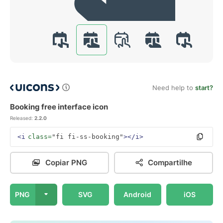
Need help to
start?
Booking free interface icon
Released:
2.2.0
<i
class=
"fi fi-ss-booking"
></i>
Copiar PNG
Compartilhe
PNG
SVG
Android
iOS