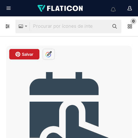
0
Salvar