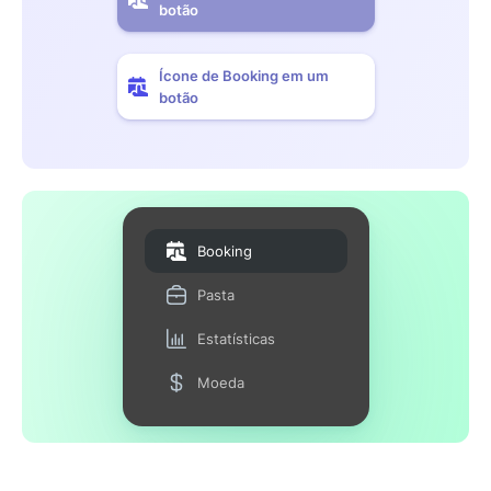
botão
Ícone de Booking em um
botão
Booking
Pasta
Estatísticas
Moeda