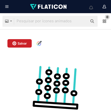
0
Salvar