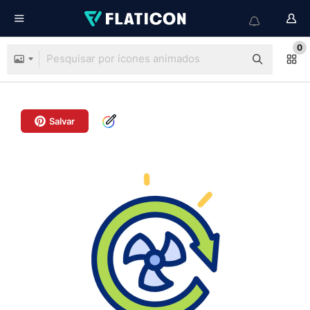
0
Salvar