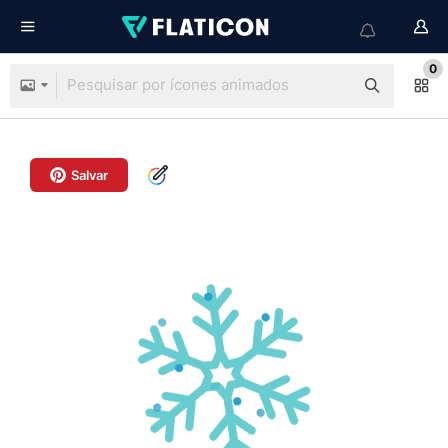
0
Salvar