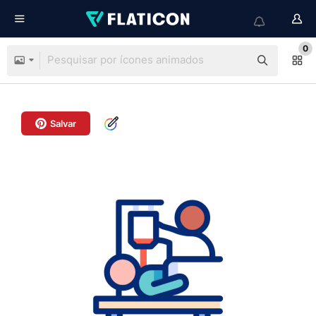
0
Salvar