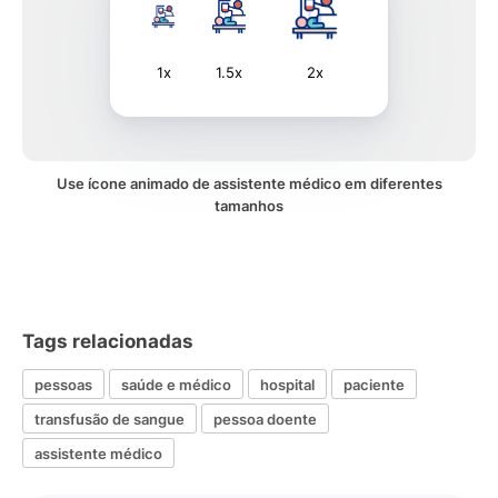
1x
1.5x
2x
Use ícone animado de assistente médico em diferentes
tamanhos
Tags relacionadas
pessoas
saúde e médico
hospital
paciente
transfusão de sangue
pessoa doente
assistente médico