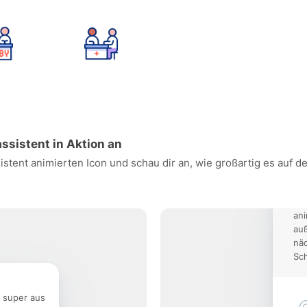
assistent in Aktion an
istent animierten Icon und schau dir an, wie großartig es auf 
Ein
ani
auß
nä
Sch
e super aus