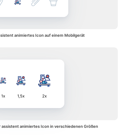
sistent animiertes Icon auf einem Mobilgerät
1x
1,5x
2x
 assistent animiertes Icon in verschiedenen Größen