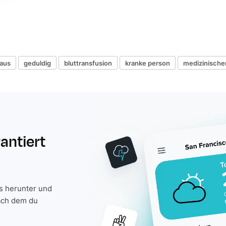
aus
geduldig
bluttransfusion
kranke person
medizinischer
rantiert
is herunter und
ach dem du