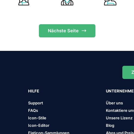
Nächste
Seite
Z
HILFE
UNTERNEHM
Support
Über uns
FAQs
Kontaktiere un
Icon-Stile
Unsere Lizenz
Icon-Editor
Blog
Flaticon-Sammlungen
Abos und Prei