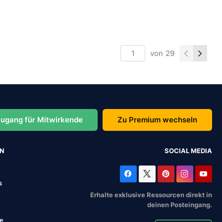
von
29
ugang für Mitwirkende
Zu Premium wechseln
EN
SOCIAL MEDIA
s
Erhalte exklusive Ressourcen direkt in
deinen Posteingang.
se