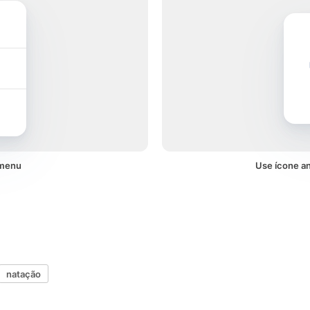
 menu
Use ícone a
natação