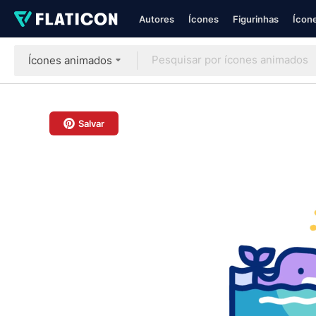
Autores
Ícones
Figurinhas
Ícone
Ícones animados
Salvar