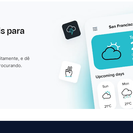
is para
itamente, e dê
rocurando.