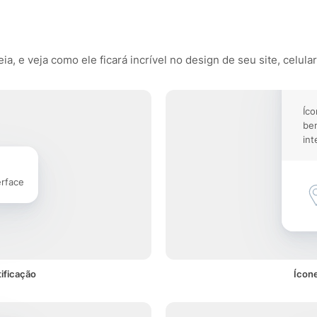
, e veja como ele ficará incrível no design de seu site, celular
Íco
be
int
erface
ificação
Ícone