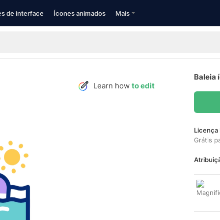
s de interface
Ícones animados
Mais
Baleia 
Learn how
to edit
Licença 
Grátis p
Atribuiç