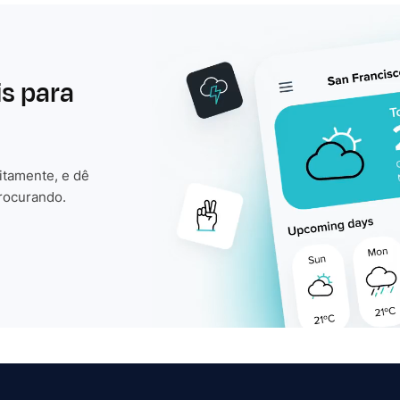
is para
itamente, e dê
rocurando.