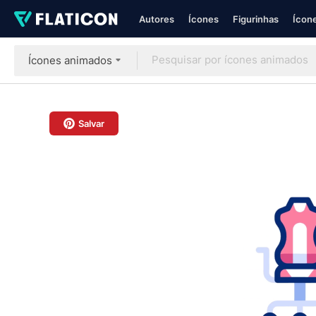
Autores
Ícones
Figurinhas
Ícone
Ícones animados
Salvar