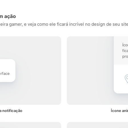
em ação
ra gamer, e veja como ele ficará incrível no design de seu site,
Íco
fic
pro
erface
 notificação
Ícone an