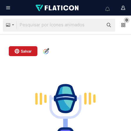
0
Salvar