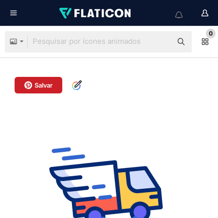
0
Salvar