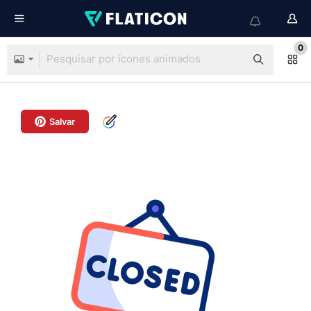
0
Salvar