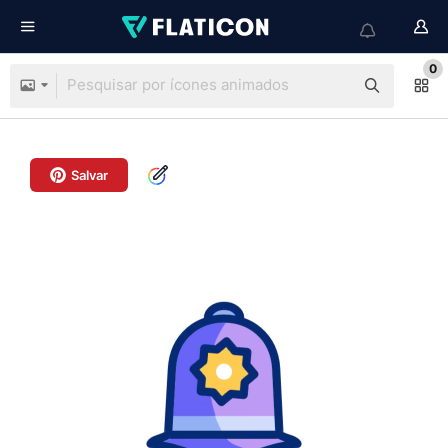
0
Salvar