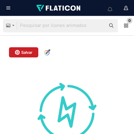
0
Salvar