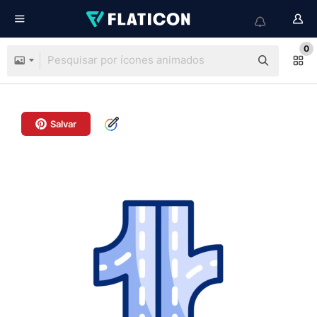
0
Salvar