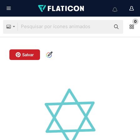
0
Salvar