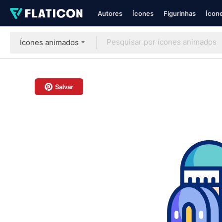
Autores
Ícones
Figurinhas
Ícone
Ícones animados
Salvar