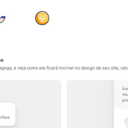
ão
oga, e veja como ele ficará incrível no design de seu site, celu
Íco
mu
pro
erface