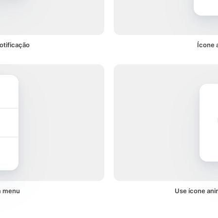
otificação
Ícone 
m menu
Use ícone ani