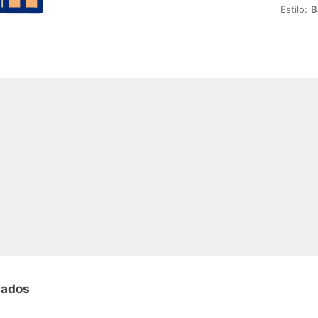
Estilo:
B
nados