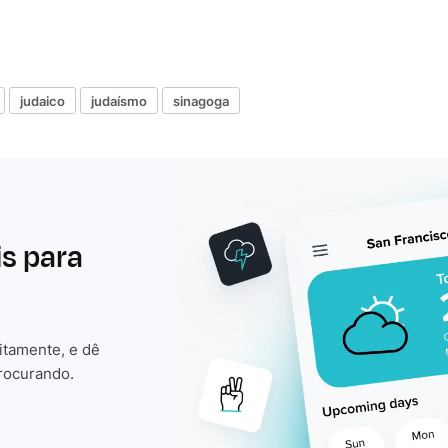
judaico
judaísmo
sinagoga
is para
itamente, e dê
rocurando.