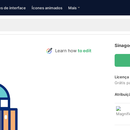
s de interface
Ícones animados
Mais
Sinago
Learn how
to edit
Licença 
Grátis p
Atribuiç