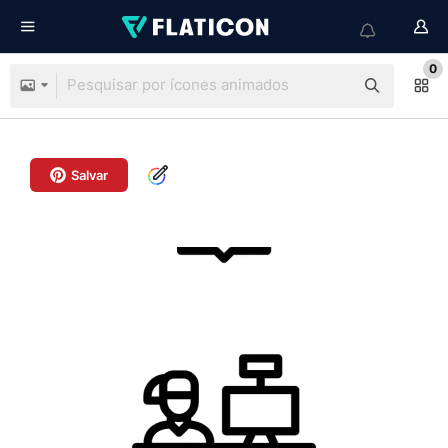
0
Salvar